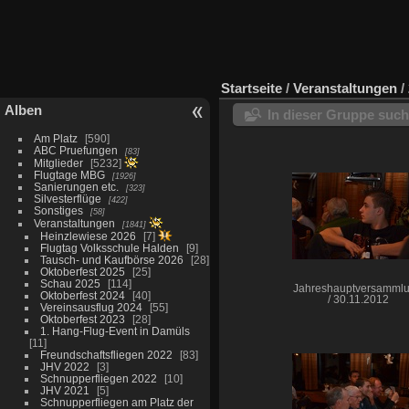
Startseite
/
Veranstaltungen
/
Alben
In dieser Gruppe suc
Am Platz
590
ABC Pruefungen
83
Mitglieder
5232
Flugtage MBG
1926
Sanierungen etc.
323
Silvesterflüge
422
Sonstiges
58
Veranstaltungen
1841
Heinzlewiese 2026
7
Flugtag Volksschule Halden
9
Tausch- und Kaufbörse 2026
28
Oktoberfest 2025
25
Schau 2025
114
Jahreshauptversamml
Oktoberfest 2024
40
/ 30.11.2012
Vereinsausflug 2024
55
Oktoberfest 2023
28
1. Hang-Flug-Event in Damüls
11
Freundschaftsfliegen 2022
83
JHV 2022
3
Schnupperfliegen 2022
10
JHV 2021
5
Schnupperfliegen am Platz der