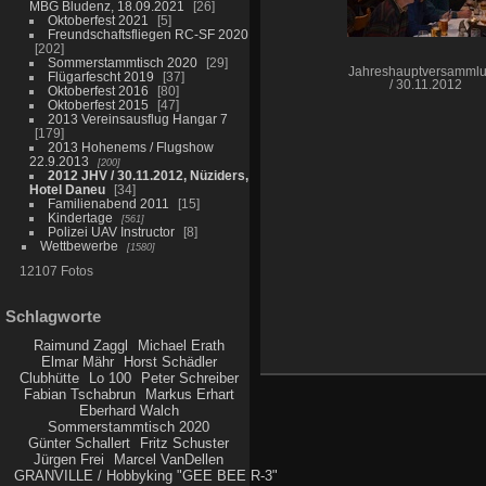
MBG Bludenz, 18.09.2021
26
Oktoberfest 2021
5
Freundschaftsfliegen RC-SF 2020
202
Sommerstammtisch 2020
29
Jahreshauptversamml
Flügarfescht 2019
37
/ 30.11.2012
Oktoberfest 2016
80
Oktoberfest 2015
47
2013 Vereinsausflug Hangar 7
179
2013 Hohenems / Flugshow
22.9.2013
200
2012 JHV / 30.11.2012, Nüziders,
Hotel Daneu
34
Familienabend 2011
15
Kindertage
561
Polizei UAV Instructor
8
Wettbewerbe
1580
12107 Fotos
Schlagworte
Raimund Zaggl
Michael Erath
Elmar Mähr
Horst Schädler
Clubhütte
Lo 100
Peter Schreiber
Fabian Tschabrun
Markus Erhart
Eberhard Walch
Sommerstammtisch 2020
Günter Schallert
Fritz Schuster
Jürgen Frei
Marcel VanDellen
GRANVILLE / Hobbyking "GEE BEE R-3"